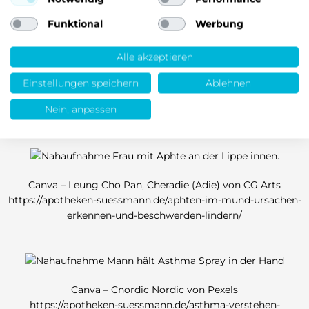
Funktional
Werbung
Alle akzeptieren
Canva – AndreyPopov von Getty Images, Cheradie (Adie) von
CG Arts
Einstellungen speichern
Ablehnen
https://apotheken-suessmann.de/mundgeruch-ursachen-
Nein, anpassen
erkennen-und-wirksam-vorbeugen/
Canva – Leung Cho Pan, Cheradie (Adie) von CG Arts
https://apotheken-suessmann.de/aphten-im-mund-ursachen-
erkennen-und-beschwerden-lindern/
Canva – Cnordic Nordic von Pexels
https://apotheken-suessmann.de/asthma-verstehen-