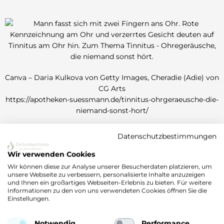
Canva – Daria Kulkova von Getty Images, Cheradie (Adie) von
CG Arts
https://apotheken-suessmann.de/tinnitus-ohrgeraeusche-die-
niemand-sonst-hort/
Datenschutzbestimmungen
Wir verwenden Cookies
Wir können diese zur Analyse unserer Besucherdaten platzieren, um
Canva – Peopleimages.com – YuriArcurs., Cheradie (Adie) von
unsere Webseite zu verbessern, personalisierte Inhalte anzuzeigen
und Ihnen ein großartiges Webseiten-Erlebnis zu bieten. Für weitere
CG Arts
Informationen zu den von uns verwendeten Cookies öffnen Sie die
https://apotheken-suessmann.de/was-bedeutet-rauschen-im-
Einstellungen.
ohr/
Notwendig
Performance